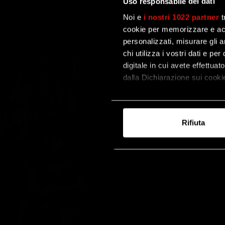
Uso responsabile dei dati
Noi e
i nostri 1022 partner
t
cookie per memorizzare e acce
personalizzati, misurare gli an
chi utilizza i vostri dati e pe
digitale in cui avete effettua
dalla Dichiarazione sui cookie
Con il tuo consenso, vorrem
raccogliere informazi
Rifiuta
Identificare il tuo di
digitali).
Approfondisci come vengono el
modificare o ritirare il tuo 
Utilizziamo i cookie per perso
nostro traffico. Condividiamo 
di analisi dei dati web, pubbl