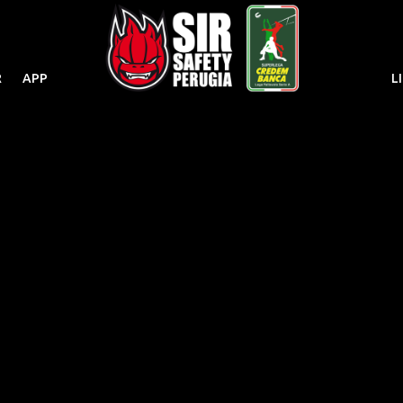
R
APP
L