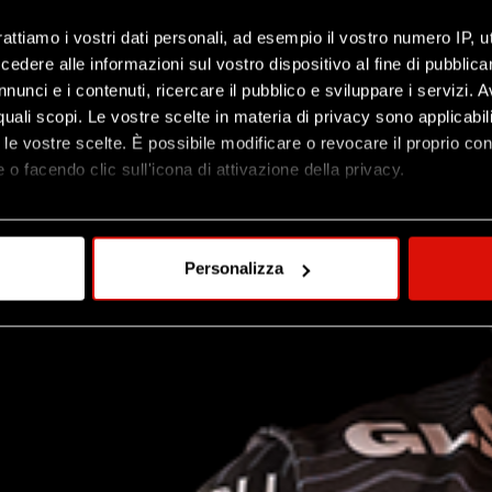
rattiamo i vostri dati personali, ad esempio il vostro numero IP, 
dere alle informazioni sul vostro dispositivo al fine di pubblica
nunci e i contenuti, ricercare il pubblico e sviluppare i servizi. A
r quali scopi. Le vostre scelte in materia di privacy sono applicabi
to le vostre scelte. È possibile modificare o revocare il proprio 
 o facendo clic sull'icona di attivazione della privacy.
mo anche:
oni sulla tua posizione geografica, con un'approssimazione di qu
Personalizza
spositivo, scansionandolo attivamente alla ricerca di caratteristich
aborati i tuoi dati personali e imposta le tue preferenze nella
s
consenso in qualsiasi momento dalla Dichiarazione sui cookie.
nalizzare contenuti ed annunci, per fornire funzionalità dei socia
inoltre informazioni sul modo in cui utilizzi il nostro sito con i n
icità e social media, i quali potrebbero combinarle con altre inform