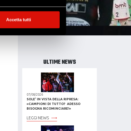
alche metro,
Accetta tutti
e specifiche (impronte
ezione dettagli
. Puoi
l media e per analizzare il
ULTIME NEWS
ostri partner che si occupano
azioni che hai fornito loro o
07/08/2026
SOLE’ IN VISTA DELLA RIPRESA:
«CAMPIONI DI TUTTO? ADESSO
BISOGNA RICOMINCIARE!»
LEGGI NEWS