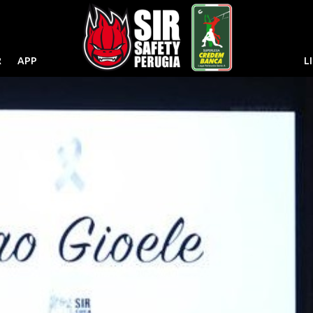
R
APP
L