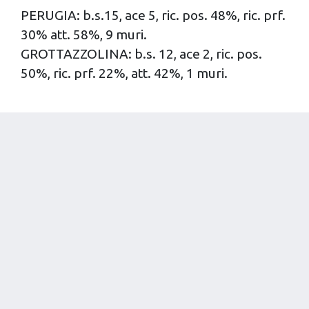
PERUGIA: b.s.15, ace 5, ric. pos. 48%, ric. prf.
30% att. 58%, 9 muri.
GROTTAZZOLINA: b.s. 12, ace 2, ric. pos.
50%, ric. prf. 22%, att. 42%, 1 muri.
ULTIME NEWS
07/08/2026
SOLE’ IN VISTA DELLA RIPRESA: «CAMPIONI DI TUTTO?
ADESSO BISOGNA RICOMINCIARE!»