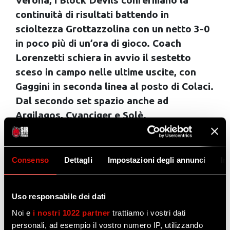
Verona, i Block Devils confermano la
continuità di risultati battendo in
scioltezza Grottazzolina con un netto 3-0
in poco più di un’ora di gioco. Coach
Lorenzetti schiera in avvio il sestetto
sceso in campo nelle ultime uscite, con
Gaggini in seconda linea al posto di Colaci.
Dal secondo set spazio anche ad
Argilagos, Cvanciger e Solè.
Guarda la gallery
La squadra marchigiana, che questa sera
Consenso
Dettagli
Impostazioni degli annunci
In
giocava a Perugia l’ultima partita nella
Massima Serie, ha voluto onorare il suo
Uso responsabile dei dati
percorso in Superlega dando il massimo, al
Noi e
i nostri 1022 partner
trattiamo i vostri dati
cospetto dei Campioni del mondo per Club in
personali, ad esempio il vostro numero IP, utilizzando