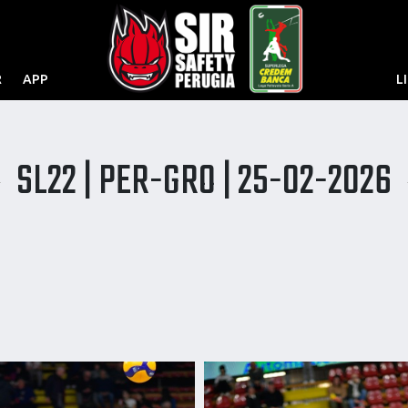
R
APP
L
SL22 | PER-GRO | 25-02-2026