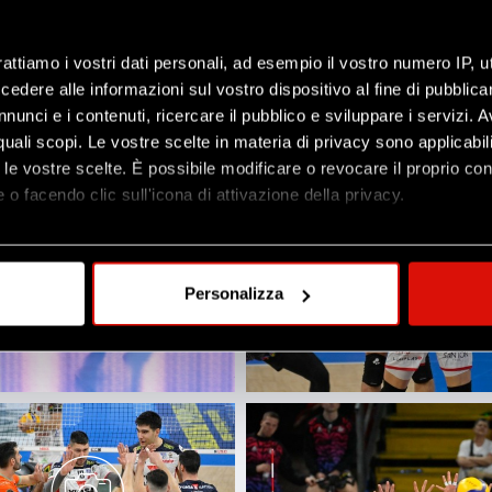
rattiamo i vostri dati personali, ad esempio il vostro numero IP, 
dere alle informazioni sul vostro dispositivo al fine di pubblica
nunci e i contenuti, ricercare il pubblico e sviluppare i servizi. A
r quali scopi. Le vostre scelte in materia di privacy sono applicabi
to le vostre scelte. È possibile modificare o revocare il proprio 
 o facendo clic sull'icona di attivazione della privacy.
mo anche:
oni sulla tua posizione geografica, con un'approssimazione di qu
Personalizza
spositivo, scansionandolo attivamente alla ricerca di caratteristich
aborati i tuoi dati personali e imposta le tue preferenze nella
s
consenso in qualsiasi momento dalla Dichiarazione sui cookie.
nalizzare contenuti ed annunci, per fornire funzionalità dei socia
inoltre informazioni sul modo in cui utilizzi il nostro sito con i n