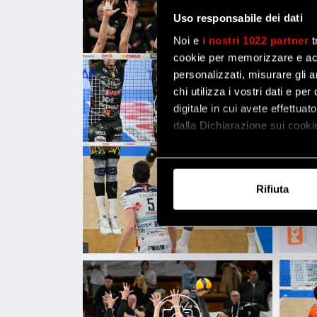
Uso responsabile dei dati
Noi e
i nostri 1022 partner
t
cookie per memorizzare e acce
personalizzati, misurare gli an
chi utilizza i vostri dati e pe
digitale in cui avete effettua
dalla Dichiarazione sui cookie
Con il tuo consenso, vorrem
raccogliere informazi
Rifiuta
Identificare il tuo di
digitali).
Approfondisci come vengono el
modificare o ritirare il tuo 
Utilizziamo i cookie per perso
nostro traffico. Condividiamo 