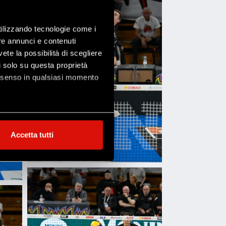
utilizzando tecnologie come i
re annunci e contenuti
vete la possibilità di scegliere
li solo su questa proprietà
consenso in qualsiasi momento
alche metro,
Accetta tutti
e specifiche (impronte
ezione dettagli
. Puoi
l media e per analizzare il
ostri partner che si occupano