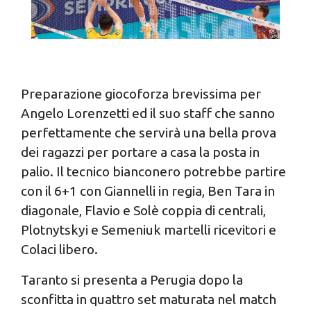
pubblicità e social media, i quali potrebbero combinarle
con altre informazioni che hai fornito loro o che hanno
raccolto dal tuo utilizzo dei loro servizi.
Preparazione giocoforza brevissima per
Angelo Lorenzetti ed il suo staff che sanno
perfettamente che servirà una bella prova
dei ragazzi per portare a casa la posta in
palio. Il tecnico bianconero potrebbe partire
con il 6+1 con Giannelli in regia, Ben Tara in
diagonale, Flavio e Solè coppia di centrali,
Plotnytskyi e Semeniuk martelli ricevitori e
Colaci libero.
Taranto si presenta a Perugia dopo la
sconfitta in quattro set maturata nel match