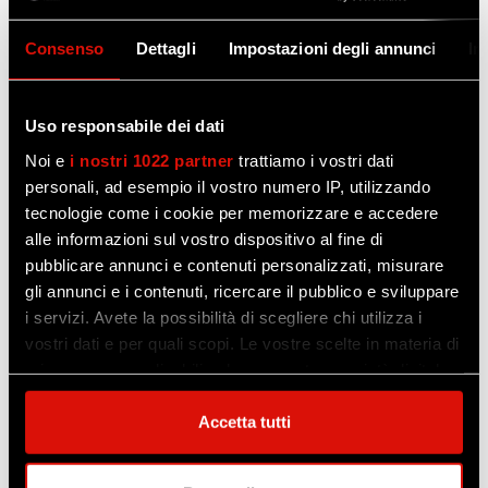
piattaforma web Volleyballworld.tv, la
Consenso
Dettagli
Impostazioni degli annunci
In
Gioiella Prisma Taranto degli ex Lanza ed
Alletti per la quinta di ritorno di campionato.
Uso responsabile dei dati
Sala video e poi allenamento pomeridiano
oggi, ultima rifinitura domattina per i Block
Noi e
i nostri 1022 partner
trattiamo i vostri dati
personali, ad esempio il vostro numero IP, utilizzando
Devils attesi di una gara che, a dispetto della
tecnologie come i cookie per memorizzare e accedere
differenza di punti in classifica, nasconde
alle informazioni sul vostro dispositivo al fine di
molte insidie legate non solo a questioni
pubblicare annunci e contenuti personalizzati, misurare
tecniche, ma anche all’imminente Final Four
gli annunci e i contenuti, ricercare il pubblico e sviluppare
di Coppa Italia.
i servizi. Avete la possibilità di scegliere chi utilizza i
“Veniamo da una bella performance di
vostri dati e per quali scopi. Le vostre scelte in materia di
privacy sono applicabili solo su questa proprietà digitale
squadra a Modena”, dice Wassim Ben Tara
in cui avete effettuato le vostre scelte. È possibile
alla vigilia. “Non era una partita facile, la
modificare o revocare il proprio consenso in qualsiasi
Accetta tutti
abbiamo iniziata molto bene, restando
momento dalla Dichiarazione sui cookie o facendo clic
sempre concentrati e facendo un buon
sull'icona di attivazione della privacy.