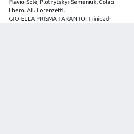
Flavio-Solè, Plotnytskyi-Semeniuk, Colaci
libero. All. Lorenzetti.
GIOIELLA PRISMA TARANTO: Trinidad-
Russell, Gargiulo-Jendryk, Lanza-Gutierrez,
Rizzo libero. All. Travica.
Arbitri: Michele Brunelli - Rossella Piana
ULTIME NEWS
08/08/2026