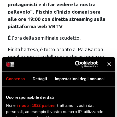
protagonisti e di far vedere la nostra
pallavolo”. Fischio d’inizio domani sera
alle ore 19:00 con diretta streaming sulla
piattaforma web VBTV
È l’ora della semifinale scudetto!
Finita l’attesa, è tutto pronto al PalaBarton
per il primo atto della serie che assegna un
posto nella finale playoff con la Sir Susa Vim
Perugia che attende domani sera a Pian di
Massiano l’Allianz Milano per gara 1.
Consenso
Dettagli
Impostazioni degli annunci
In
Fischio d’inizio domani alle ore 19:00 con
diretta streaming sulla piattaforma web
Uso responsabile dei dati
VBTV, serie al meglio delle cinque tra la
Noi e
i nostri 1022 partner
trattiamo i vostri dati
seconda e la sesta della regular season.
personali, ad esempio il vostro numero IP, utilizzando