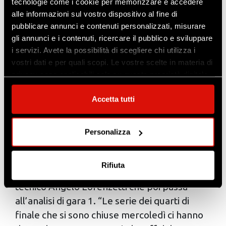
tecnologie come i cookie per memorizzare e accedere
alle informazioni sul vostro dispositivo al fine di
pubblicare annunci e contenuti personalizzati, misurare
gli annunci e i contenuti, ricercare il pubblico e sviluppare
i servizi. Avete la possibilità di scegliere chi utilizza i
vostri dati e per quali scopi. Le vostre scelte in materia di
privacy sono applicabili solo su questa proprietà digitale
in cui avete effettuato le vostre scelte. È possibile
modificare o revocare il proprio consenso in qualsiasi
Accetta tutti
momento dalla Dichiarazione sui cookie o facendo clic
sull'icona di attivazione della privacy.
Personalizza
Con il tuo consenso, vorremmo anche:
“Prima di tutto voglio fare gli auguri di una
raccogliere informazioni sulla tua posizione
Rifiuta
buona Pasqua a tutti i tifosi”, esordisce il
geografica, con un'approssimazione di qualche
metro,
tecnico Angelo Lorenzetti che poi passa
Identificare il tuo dispositivo, scansionandolo
all’analisi di gara 1. “Le serie dei quarti di
attivamente alla ricerca di caratteristiche specifiche
finale che si sono chiuse mercoledì ci hanno
(impronte digitali).