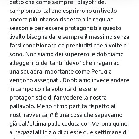
detto che come sempre i playoff del
Approfondisci come vengono elaborati i tuoi dati personali
campionato italiano esprimono un livello
e imposta le tue preferenze nella
sezione dettagli
. Puoi
ancora più intenso rispetto alla regular
modificare o ritirare il tuo consenso in qualsiasi momento
season e per essere protagonisti a questo
dalla Dichiarazione sui cookie.
livello bisogna dare sempre il massimo senza
Utilizziamo i cookie per personalizzare contenuti ed
farsi condizionare da pregiudizi che a volte ci
annunci, per fornire funzionalità dei social media e per
sono. Non siamo dei supereroi e dobbiamo
analizzare il nostro traffico. Condividiamo inoltre
alleggerirci dei tanti “devo” che magari ad
informazioni sul modo in cui utilizzi il nostro sito con i
una squadra importante come Perugia
nostri partner che si occupano di analisi dei dati web,
vengono assegnati. Dobbiamo invece andare
pubblicità e social media, i quali potrebbero combinarle
con altre informazioni che hai fornito loro o che hanno
in campo con la volontà di essere
raccolto dal tuo utilizzo dei loro servizi.
protagonisti e di far vedere la nostra
pallavolo. Meno ritmo partita rispetto ai
nostri avversari? È una cosa che sapevamo
già dall’ultima palla caduta con Verona quindi
ai ragazzi all’inizio di queste due settimane di