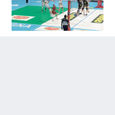
PROBABILI FORMAZIONI:
SIR SUSA VIM PERUGIA: Giannelli-Ben Tara,
Flavio-Russo, Plotnytskyi-Semeniuk, Colaci
libero. All. Lorenzetti.
ALLIANZ MILANO: Porro-Reggers, Vitelli-
Loser, Ishikawa-Kaziyski, Catania libero. All.
Piazza.
Arbitri: Andrea Pozzato - Marco Zavater