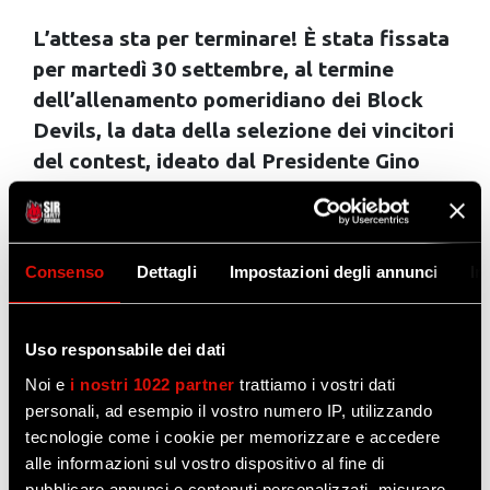
L’attesa sta per terminare! È stata fissata
per martedì 30 settembre, al termine
dell’allenamento pomeridiano dei Block
Devils, la data della selezione dei vincitori
del contest, ideato dal Presidente Gino
Sirci e indetto dalla società, che darà la
possibilità a venti abbonati di viaggiare al
seguito della squadra nei due grandi
Consenso
Dettagli
Impostazioni degli annunci
In
eventi internazionali di questa stagione: la
Supercoppa in Arabia Saudita e il Mondiale
per Club che si disputerà a dicembre in
Uso responsabile dei dati
Brasile.
Noi e
i nostri 1022 partner
trattiamo i vostri dati
personali, ad esempio il vostro numero IP, utilizzando
Un’iniziativa unica nel suo genere e mai
tecnologie come i cookie per memorizzare e accedere
proposta prima, segno tangibile del valore
alle informazioni sul vostro dispositivo al fine di
che il club di pallavolo maschile di Perugia dà
pubblicare annunci e contenuti personalizzati, misurare