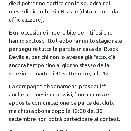
dieci potranno partire con la squadra nel
modificare o ritirare il tuo consenso in qualsiasi momento
mese di dicembre in Brasile (data ancora da
dalla Dichiarazione sui cookie.
ufficializzare).
Utilizziamo i cookie per personalizzare contenuti ed
È un’occasione imperdibile per i tifosi che
annunci, per fornire funzionalità dei social media e per
analizzare il nostro traffico. Condividiamo inoltre
hanno sottoscritto l’abbonamento stagionale
informazioni sul modo in cui utilizzi il nostro sito con i
per seguire tutte le partite in casa dei Block
nostri partner che si occupano di analisi dei dati web,
Devils e, per chi non lo avesse già fatto, c’è
pubblicità e social media, i quali potrebbero combinarle
ancora tempo fino al giorno stesso della
con altre informazioni che hai fornito loro o che hanno
selezione martedì 30 settembre, alle 12.
raccolto dal tuo utilizzo dei loro servizi.
La campagna abbonamenti proseguirà
anche nei mesi successivi, fino a nuova e
apposita comunicazione da parte del club,
ma chi si abbona dopo le 12:00 del 30
settembre non potrà partecipare al contest.