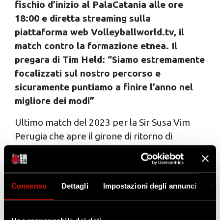
fischio d’inizio al PalaCatania alle ore
18:00 e diretta streaming sulla
piattaforma web Volleyballworld.tv, il
match contro la formazione etnea. Il
pregara di Tim Held: “Siamo estremamente
focalizzati sul nostro percorso e
sicuramente puntiamo a finire l’anno nel
migliore dei modi”
Ultimo match del 2023 per la Sir Susa Vim
Perugia che apre il girone di ritorno di
Superlega affrontando in trasferta la
Farmitalia Catania.
I Block Devils sono partiti stamattina verso la
Consenso
Dettagli
Impostazioni degli annunci
In
Sicilia e domattina svolgeranno la rifinitura al
PalaCatania. Nel pomeriggio, con fischio