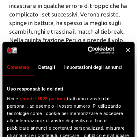
incastrarsi in qualche errore di troppo che ha
complicato i set successivi. Verona resiste,
spinge in battuta, ha spesso la meglio sugli
scambi lunghi e trascina il match al tiebreak.
Nella quinta frazione Perugia prende il volo,
spinta da Oleh Plotnytskyi che anche questa
sera si laurea mvp con 27 punti, 6 ace, il 49%
in attacco e 4 muri. La squadra chiude con un
Consenso
Dettagli
Impostazioni degli annunci
In
50% di efficacia in attacco, 10 ace e 11 muri.
Il match
Uso responsabile dei dati
Il maniout di Giannelli apre il match e subito
Noi e
i nostri 1022 partner
trattiamo i vostri dati
si intuisce come sarà la gara, ad altissima
personali, ad esempio il vostro numero IP, utilizzando
intensità e con scambi lunghi. Altro maniout
tecnologie come i cookie per memorizzare e accedere
alle informazioni sul vostro dispositivo al fine di
e la Sir è avanti 2-0. Keita accorcia e
pubblicare annunci e contenuti personalizzati, misurare
Plotnytskyi risponde piazzando una parallela
gli annunci e i contenuti, ricercare il pubblico e sviluppare