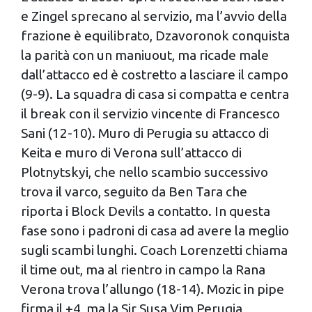
dalla Dichiarazione sui cookie.
e Zingel sprecano al servizio, ma l’avvio della
frazione è equilibrato, Dzavoronok conquista
Utilizziamo i cookie per personalizzare contenuti ed
la parità con un maniuout, ma ricade male
annunci, per fornire funzionalità dei social media e per
dall’attacco ed è costretto a lasciare il campo
analizzare il nostro traffico. Condividiamo inoltre
informazioni sul modo in cui utilizzi il nostro sito con i
(9-9). La squadra di casa si compatta e centra
nostri partner che si occupano di analisi dei dati web,
il break con il servizio vincente di Francesco
pubblicità e social media, i quali potrebbero combinarle
Sani (12-10). Muro di Perugia su attacco di
con altre informazioni che hai fornito loro o che hanno
Keita e muro di Verona sull’attacco di
raccolto dal tuo utilizzo dei loro servizi.
Plotnytskyi, che nello scambio successivo
trova il varco, seguito da Ben Tara che
riporta i Block Devils a contatto. In questa
fase sono i padroni di casa ad avere la meglio
sugli scambi lunghi. Coach Lorenzetti chiama
il time out, ma al rientro in campo la Rana
Verona trova l’allungo (18-14). Mozic in pipe
firma il +4, ma la Sir Susa Vim Perugia