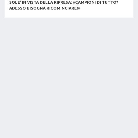
SOLE’ IN VISTA DELLA RIPRESA: «CAMPIONI DI TUTTO?
ADESSO BISOGNA RICOMINCIARE!»
LEGGI NEWS
05/08/2026
KAMIL SEMENIUK: «NON VEDO L’ORA DI TORNARE A
PERUGIA E GIOCARE SUL TARAFLEX TRICOLORE!»
LEGGI NEWS
LEGA VOLLEY CHANNEL