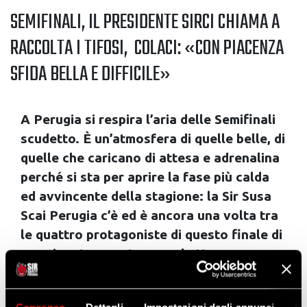
SEMIFINALI, IL PRESIDENTE SIRCI CHIAMA A
RACCOLTA I TIFOSI, COLACI: «CON PIACENZA
SFIDA BELLA E DIFFICILE»
A Perugia si respira l’aria delle Semifinali
scudetto. È un’atmosfera di quelle belle, di
quelle che caricano di attesa e adrenalina
perché si sta per aprire la fase più calda
ed avvincente della stagione: la Sir Susa
Scai Perugia c’è ed è ancora una volta tra
le quattro protagoniste di questo finale di
campionato, pronta a combattere per
raggiungere i suoi obiettivi.
L’avversaria delle Semifinali, quest’anno sarà
Consenso
Dettagli
Impostazioni degli annunci
In