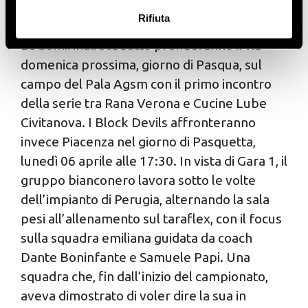
raccogliere informazioni sulla tua posizione
2023/24.
Rifiuta
geografica, con un'approssimazione di qualche
Le Semifinali scudetto prenderanno il via
metro,
Identificare il tuo dispositivo, scansionandolo
domenica prossima, giorno di Pasqua, sul
attivamente alla ricerca di caratteristiche specifiche
campo del Pala Agsm con il primo incontro
(impronte digitali).
della serie tra Rana Verona e Cucine Lube
Approfondisci come vengono elaborati i tuoi dati personali
Civitanova. I Block Devils affronteranno
e imposta le tue preferenze nella
sezione dettagli
. Puoi
invece Piacenza nel giorno di Pasquetta,
modificare o ritirare il tuo consenso in qualsiasi momento
lunedì 06 aprile alle 17:30. In vista di Gara 1, il
dalla Dichiarazione sui cookie.
gruppo bianconero lavora sotto le volte
Utilizziamo i cookie per personalizzare contenuti ed
dell’impianto di Perugia, alternando la sala
annunci, per fornire funzionalità dei social media e per
pesi all’allenamento sul taraflex, con il focus
analizzare il nostro traffico. Condividiamo inoltre
sulla squadra emiliana guidata da coach
informazioni sul modo in cui utilizzi il nostro sito con i
Dante Boninfante e Samuele Papi. Una
nostri partner che si occupano di analisi dei dati web,
squadra che, fin dall’inizio del campionato,
pubblicità e social media, i quali potrebbero combinarle
aveva dimostrato di voler dire la sua in
con altre informazioni che hai fornito loro o che hanno