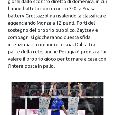
giorni dallo scontro diretto di domenica, in cui
analizzare il nostro traffico. Condividiamo inoltre
hanno battuto con un netto 3-0 la Yuasa
informazioni sul modo in cui utilizzi il nostro sito con i
battery Grottazzolina risalendo la classifica e
nostri partner che si occupano di analisi dei dati web,
agganciando Monza a 12 punti. Forti del
pubblicità e social media, i quali potrebbero combinarle
con altre informazioni che hai fornito loro o che hanno
sostegno del proprio pubblico, Zaytsev e
raccolto dal tuo utilizzo dei loro servizi.
compagni si giocheranno questa sfida
intenzionati a rimanere in scia. Dall’altra
parte della rete, anche Perugia è pronta a far
valere il proprio gioco per tornare a casa con
l’intera posta in palio.