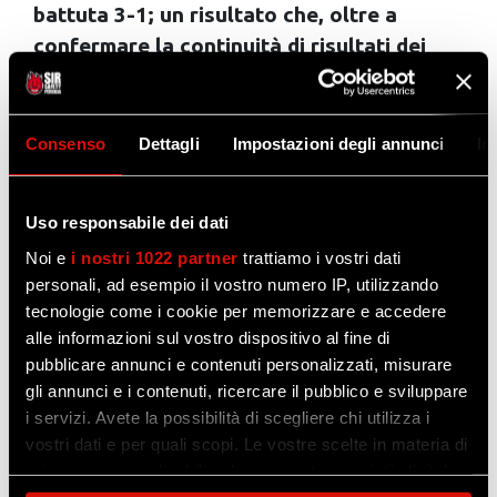
battuta 3-1; un risultato che, oltre a
confermare la continuità di risultati dei
Campioni del Mondo per Club, ha
traghettato Perugia in vetta solitaria in
classifica, a 38 punti, scavalcando Trento,
Consenso
Dettagli
Impostazioni degli annunci
In
battuta al tiebreak dalla Rana Verona che
ha agganciato il secondo posto in
Uso responsabile dei dati
coabitazione con l’Itas a 36 punti.
Noi e
i nostri 1022 partner
trattiamo i vostri dati
Lo staff bianconero ha programmato un
personali, ad esempio il vostro numero IP, utilizzando
allenamento nel tardo pomeriggio di oggi
tecnologie come i cookie per memorizzare e accedere
alle informazioni sul vostro dispositivo al fine di
per i ragazzi, direttamente sul taraflex del
pubblicare annunci e contenuti personalizzati, misurare
PalaSport per prendere confidenza con
gli annunci e i contenuti, ricercare il pubblico e sviluppare
l’impianto che domani sera ospiterà
i servizi. Avete la possibilità di scegliere chi utilizza i
l’incontro.
vostri dati e per quali scopi. Le vostre scelte in materia di
Ci si aspetta un palazzetto caldissimo, perché
privacy sono applicabili solo su questa proprietà digitale
in cui avete effettuato le vostre scelte. È possibile