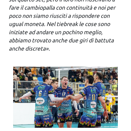
nostri partner che si occupano di analisi dei dati web,
fare il cambiopalla con continuità e noi per
pubblicità e social media, i quali potrebbero combinarle
poco non siamo riusciti a rispondere con
con altre informazioni che hai fornito loro o che hanno
ugual moneta. Nel tiebreak le cose sono
raccolto dal tuo utilizzo dei loro servizi.
iniziate ad andare un pochino meglio,
abbiamo trovato anche due giri di battuta
anche discreta».