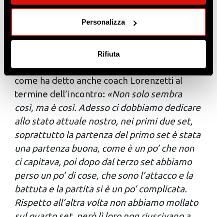
momento dalla Dichiarazione sui cookie o facendo clic
set aveva infatti pareggiato i conti
sull'icona di attivazione della privacy.
Personalizza
trascinando la contesa al tiebreak per poi
Con il tuo consenso, vorremmo anche:
cedere ai campioni d’Europa in carica, solo
raccogliere informazioni sulla tua posizione
nell’ultimo atto della gara. Il match di ieri
Rifiuta
geografica, con un'approssimazione di qualche
sera è sembrato un remake di quella gara,
metro,
come ha detto anche coach Lorenzetti al
Identificare il tuo dispositivo, scansionandolo
termine dell’incontro:
«Non solo sembra
attivamente alla ricerca di caratteristiche specifiche
così, ma è così. Adesso ci dobbiamo dedicare
(impronte digitali).
allo stato attuale nostro, nei primi due set,
Approfondisci come vengono elaborati i tuoi dati personali
e imposta le tue preferenze nella
sezione dettagli
. Puoi
soprattutto la partenza del primo set è stata
modificare o ritirare il tuo consenso in qualsiasi momento
una partenza buona, come è un po’ che non
dalla Dichiarazione sui cookie.
ci capitava, poi dopo dal terzo set abbiamo
perso un po’ di cose, che sono l’attacco e la
Utilizziamo i cookie per personalizzare contenuti ed
battuta e la partita si è un po’ complicata.
annunci, per fornire funzionalità dei social media e per
Rispetto all’altra volta non abbiamo mollato
analizzare il nostro traffico. Condividiamo inoltre
informazioni sul modo in cui utilizzi il nostro sito con i
sul quarto set, però lì loro non riuscivano a