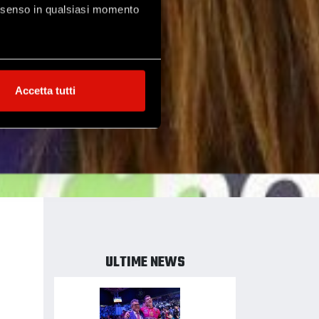
consenso in qualsiasi momento
alche metro,
Accetta tutti
e specifiche (impronte
ezione dettagli
. Puoi
l media e per analizzare il
ostri partner che si occupano
azioni che hai fornito loro o
ULTIME NEWS