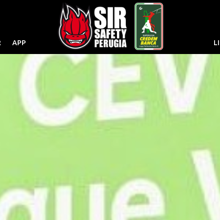
R
APP
L