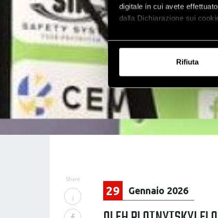
digitale in cui avete effettua
dalla Dichiarazione sui cookie
Con il tuo consenso, vorrem
raccogliere informazi
Rifiuta
Identificare il tuo di
digitali).
Approfondisci come vengono el
modificare o ritirare il tuo 
Utilizziamo i cookie per perso
nostro traffico. Condividiamo 
di analisi dei dati web, pubbl
che hanno raccolto dal tuo uti
Share
29
Gennaio 2026
OLEH PLOTNYTSKYI ELOG