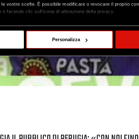
to le vostre scelte. È possibile modificare o revocare il proprio 
 o facendo clic sull'icona di attivazione della privacy.
mo anche:
oni sulla tua posizione geografica, con un'approssimazione di qu
Personalizza
spositivo, scansionandolo attivamente alla ricerca di caratteristich
aborati i tuoi dati personali e imposta le tue preferenze nella
s
consenso in qualsiasi momento dalla Dichiarazione sui cookie.
nalizzare contenuti ed annunci, per fornire funzionalità dei socia
inoltre informazioni sul modo in cui utilizzi il nostro sito con i n
icità e social media, i quali potrebbero combinarle con altre inform
lizzo dei loro servizi.
IA IL PUBBLICO DI PERUGIA: «CON NOI FINO