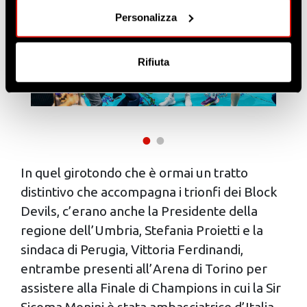
sull'icona di attivazione della privacy.
Personalizza
Con il tuo consenso, vorremmo anche:
raccogliere informazioni sulla tua posizione
Rifiuta
geografica, con un'approssimazione di qualche
metro,
Identificare il tuo dispositivo, scansionandolo
attivamente alla ricerca di caratteristiche specifiche
(impronte digitali).
Approfondisci come vengono elaborati i tuoi dati personali
In quel girotondo che è ormai un tratto
e imposta le tue preferenze nella
sezione dettagli
. Puoi
distintivo che accompagna i trionfi dei Block
modificare o ritirare il tuo consenso in qualsiasi momento
dalla Dichiarazione sui cookie.
Devils, c’erano anche la Presidente della
regione dell’Umbria, Stefania Proietti e la
Utilizziamo i cookie per personalizzare contenuti ed
sindaca di Perugia, Vittoria Ferdinandi,
annunci, per fornire funzionalità dei social media e per
entrambe presenti all’Arena di Torino per
analizzare il nostro traffico. Condividiamo inoltre
assistere alla Finale di Champions in cui la Sir
informazioni sul modo in cui utilizzi il nostro sito con i
Sicoma Monini è stata ambasciatrice d’Italia.
nostri partner che si occupano di analisi dei dati web,