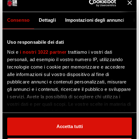
della sua storia, segnando record che
rimarranno negli annali della pallavolo
mondiale.
Consenso
Dettagli
Impostazioni degli annunci
In
Quella alzata al cielo da capitan Giannelli,
all’Inalpi Arena di Torino, è stata infatti la
Uso responsabile dei dati
seconda Coppa dei Campioni consecutiva
Noi e
i nostri 1022 partner
trattiamo i vostri dati
conquistata dal club, vincendo in Finale sullo
personali, ad esempio il vostro numero IP, utilizzando
tecnologie come i cookie per memorizzare e accedere
stesso avversario: la compagine polacca
alle informazioni sul vostro dispositivo al fine di
dello Zawierce, che quest’anno si presentava
pubblicare annunci e contenuti personalizzati, misurare
in Final Four da campione di Polonia,
gli annunci e i contenuti, ricercare il pubblico e sviluppare
esattamente come Perugia, che pochi giorni
i servizi. Avete la possibilità di scegliere chi utilizza i
prima si era laureata Campione d’Italia!
vostri dati e per quali scopi. Le vostre scelte in materia di
privacy sono applicabili solo su questa proprietà digitale
in cui avete effettuato le vostre scelte. È possibile
modificare o revocare il proprio consenso in qualsiasi
Accetta tutti
momento dalla Dichiarazione sui cookie o facendo clic