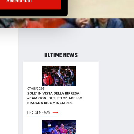
Accetta tutti
e specifiche (impronte
ezione dettagli
. Puoi
l media e per analizzare il
ostri partner che si occupano
ULTIME NEWS
azioni che hai fornito loro o
07/08/2026
SOLE’ IN VISTA DELLA RIPRESA:
«CAMPIONI DI TUTTO? ADESSO
BISOGNA RICOMINCIARE!»
LEGGI NEWS