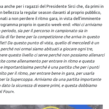
a anche per i ragazzi del Presidente Sirci che, da primi in
in bellezza la regular season davanti al proprio pubblico,
ati a non perdere il ritmo gara, in vista dell’imminente
 programma proprio in questo week-end:
«Noi ci arriviamo
 periodo, sia per il percorso in campionato sia in
a di far bene per la competizione che arriva in questo
lle!! Da questo punto di vista, quello di mercoledì è un
perché noi ormai siamo abituati a giocare ogni tre,
ere questo livello ci serve perché non possiamo allenarci
tite come allenamento per entrare in ritmo e questa
e importantissima perché è una partita che per i punti
to per il ritmo, per entrare bene in gara, per usarla
r la Supercoppa. Arriviamo da una partita importante
 dato la sicurezza di essere primi, e questa dobbiamo
al Four».