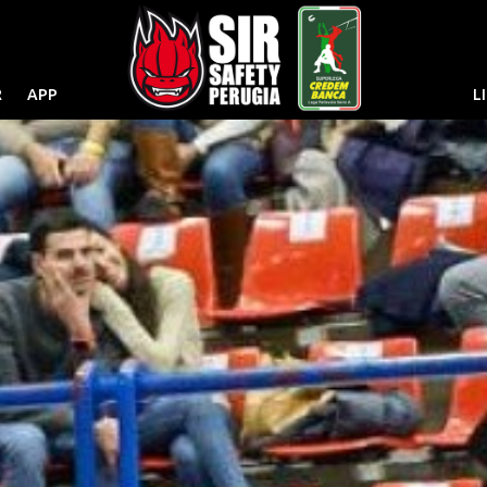
R
APP
L