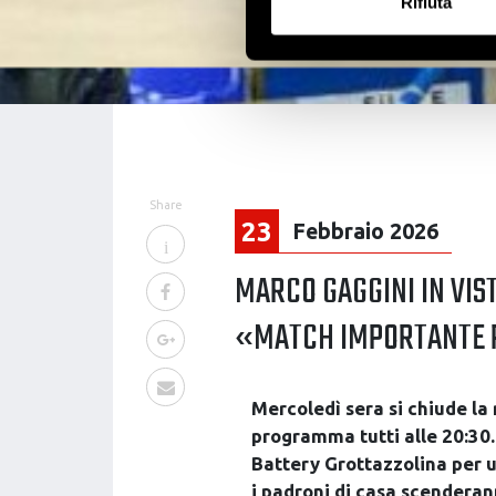
Rifiuta
Identificare il tuo di
digitali).
Approfondisci come vengono el
modificare o ritirare il tuo 
Utilizziamo i cookie per perso
nostro traffico. Condividiamo 
di analisi dei dati web, pubbl
Share
23
Febbraio 2026
che hanno raccolto dal tuo uti
MARCO GAGGINI IN VIS
«MATCH IMPORTANTE P
Mercoledì sera si chiude la 
programma tutti alle 20:30.
Battery Grottazzolina per u
i padroni di casa scenderan