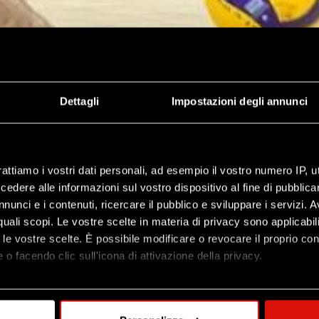
Dettagli
Impostazioni degli annunci
rattiamo i vostri dati personali, ad esempio il vostro numero IP, 
dere alle informazioni sul vostro dispositivo al fine di pubblica
nunci e i contenuti, ricercare il pubblico e sviluppare i servizi. A
r quali scopi. Le vostre scelte in materia di privacy sono applicabi
to le vostre scelte. È possibile modificare o revocare il proprio 
 o facendo clic sull'icona di attivazione della privacy.
mo anche:
oni sulla tua posizione geografica, con un'approssimazione di qu