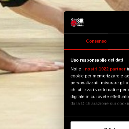
Consenso
Uso responsabile dei dati
Noi e
i nostri 1022 partner
t
cookie per memorizzare e acce
personalizzati, misurare gli an
chi utilizza i vostri dati e pe
digitale in cui avete effettua
dalla Dichiarazione sui cookie
Con il tuo consenso, vorrem
raccogliere informazi