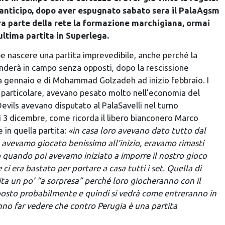
 anticipo, dopo aver espugnato sabato sera il PalaAgsm
ltra parte della rete la formazione marchigiana, ormai
ultima partita in Superlega.
nascere una partita imprevedibile, anche perché la
nderà in campo senza opposti, dopo la rescissione
 a gennaio e di Mohammad Golzadeh ad inizio febbraio. I
in particolare, avevano pesato molto nell’economia del
Devils avevano disputato al PalaSavelli nel turno
 3 dicembre, come ricorda il libero bianconero Marco
e in quella partita:
«in casa loro avevano dato tutto dal
avevamo giocato benissimo all’inizio, eravamo rimasti
ò quando poi avevamo iniziato a imporre il nostro gioco
ci era bastato per portare a casa tutti i set. Quella di
ta un po’ “a sorpresa” perché loro giocheranno con il
osto probabilmente e quindi si vedrà come entreranno in
o far vedere che contro Perugia è una partita