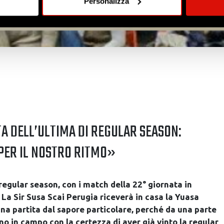
Personalizza
spositivo, scansionandolo attivamente alla ricerca di caratteristich
aborati i tuoi dati personali e imposta le tue preferenze nella
s
consenso in qualsiasi momento dalla Dichiarazione sui cookie.
nalizzare contenuti ed annunci, per fornire funzionalità dei socia
inoltre informazioni sul modo in cui utilizzi il nostro sito con i n
icità e social media, i quali potrebbero combinarle con altre inform
lizzo dei loro servizi.
TA DELL’ULTIMA DI REGULAR SEASON:
ER IL NOSTRO RITMO»
regular season, con i match della 22° giornata in
 La Sir Susa Scai Perugia riceverà in casa la Yuasa
na partita dal sapore particolare, perché da una parte
no in campo con la certezza di aver già vinto la regular