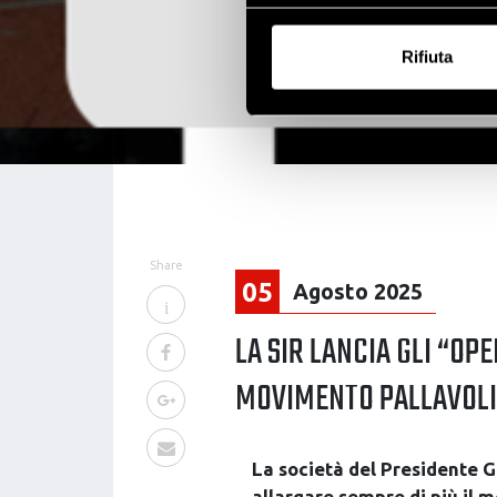
Con il tuo consenso, vorrem
raccogliere informazi
Rifiuta
Identificare il tuo di
digitali).
Approfondisci come vengono el
modificare o ritirare il tuo 
Utilizziamo i cookie per perso
nostro traffico. Condividiamo 
di analisi dei dati web, pubbl
Share
che hanno raccolto dal tuo uti
05
Agosto 2025
LA SIR LANCIA GLI “OP
MOVIMENTO PALLAVOLI
La società del Presidente Gi
allargare sempre di più il 