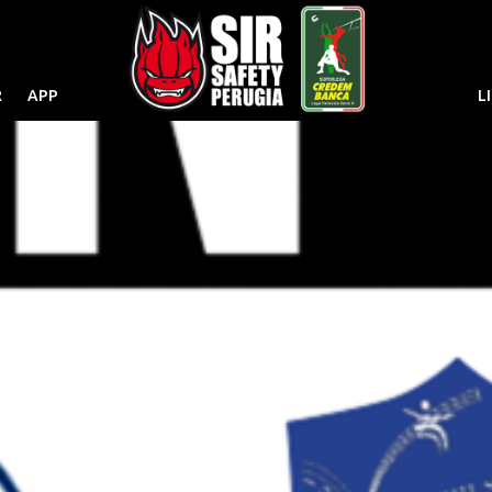
R
APP
L