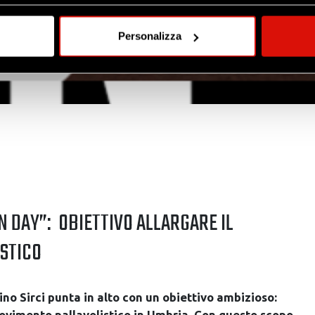
mo anche:
oni sulla tua posizione geografica, con un'approssimazione di qu
Personalizza
spositivo, scansionandolo attivamente alla ricerca di caratteristich
aborati i tuoi dati personali e imposta le tue preferenze nella
s
consenso in qualsiasi momento dalla Dichiarazione sui cookie.
nalizzare contenuti ed annunci, per fornire funzionalità dei socia
inoltre informazioni sul modo in cui utilizzi il nostro sito con i n
icità e social media, i quali potrebbero combinarle con altre inform
lizzo dei loro servizi.
EN DAY”: OBIETTIVO ALLARGARE IL
STICO
no Sirci punta in alto con un obiettivo ambizioso:
movimento pallavolistico in Umbria. Con questo scopo