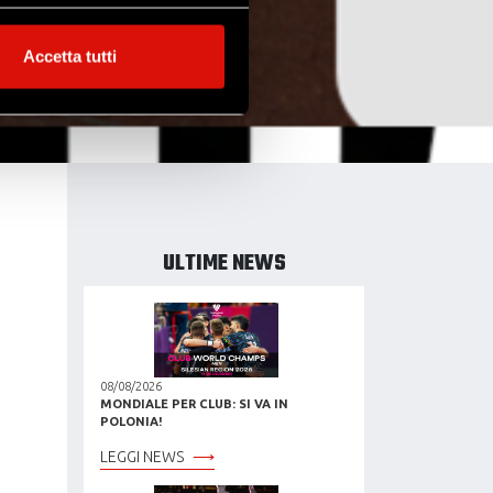
alche metro,
Accetta tutti
e specifiche (impronte
ezione dettagli
. Puoi
l media e per analizzare il
ostri partner che si occupano
azioni che hai fornito loro o
ULTIME NEWS
08/08/2026
MONDIALE PER CLUB: SI VA IN
POLONIA!
LEGGI NEWS