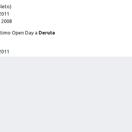
leto)
 2011
l 2008
ltimo Open Day a
Deruta
 2011
l 2008
r degli open day si concluderà a
Santa Maria degli Angeli
 2011
l 2008