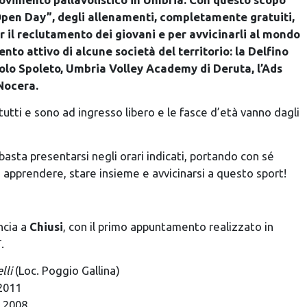
“Open Day”, degli allenamenti, completamente gratuiti,
er il reclutamento dei giovani e per avvicinarli al mondo
ento attivo di alcune società del territorio: la Delfino
olo Spoleto, Umbria Volley Academy di Deruta, l’Ads
Nocera.
tutti e sono ad ingresso libero e le fasce d’età vanno dagli
basta presentarsi negli orari indicati, portando con sé
, apprendere, stare insieme e avvicinarsi a questo sport!
ncia a
Chiusi
, con il primo appuntamento realizzato in
.
lli
(Loc. Poggio Gallina)
 2011
l 2008