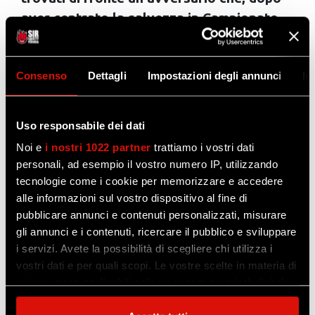
aver centrato la salvezza in Campionato
all’ultimo tuffo, si è potuto concentrare su
questo ultimo appuntamento della
stagione a mente libera e lo ha dimostrato
Consenso
Dettagli
Impostazioni degli annunci
In
nel primo set, con una partenza sprint in
attacco e a muro.
Uso responsabile dei dati
«Nel primo set abbiamo un po’ sofferto,
Noi e
i nostri 1022 partner
trattiamo i vostri dati
personali, ad esempio il vostro numero IP, utilizzando
anche il nostro attacco non ha funzionato
tecnologie come i cookie per memorizzare e accedere
bene, poi abbiamo migliorato nella
alle informazioni sul vostro dispositivo al fine di
performance di squadra e sono
pubblicare annunci e contenuti personalizzati, misurare
contentissimo, però dobbiamo già pensare
gli annunci e i contenuti, ricercare il pubblico e sviluppare
alla prossima».
i servizi. Avete la possibilità di scegliere chi utilizza i
vostri dati e per quali scopi. Le vostre scelte in materia di
Yuki Ishikawa a commenta così l’avvio in
privacy sono applicabili solo su questa proprietà digitale
salita in cui i Block Devils si sono imbattuti
in cui avete effettuato le vostre scelte. È possibile