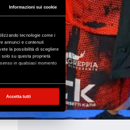
Informazioni sui cookie
utilizzando tecnologie come i
re annunci e contenuti
vete la possibilità di scegliere
li solo su questa proprietà
consenso in qualsiasi momento
alche metro,
Accetta tutti
e specifiche (impronte
ezione dettagli
. Puoi