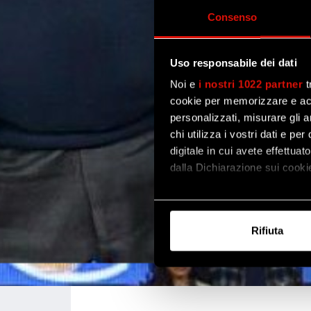
Consenso
Uso responsabile dei dati
Noi e
i nostri 1022 partner
t
cookie per memorizzare e acce
personalizzati, misurare gli an
chi utilizza i vostri dati e pe
digitale in cui avete effettua
dalla Dichiarazione sui cookie
Con il tuo consenso, vorrem
raccogliere informazi
Rifiuta
Identificare il tuo di
digitali).
Approfondisci come vengono el
modificare o ritirare il tuo 