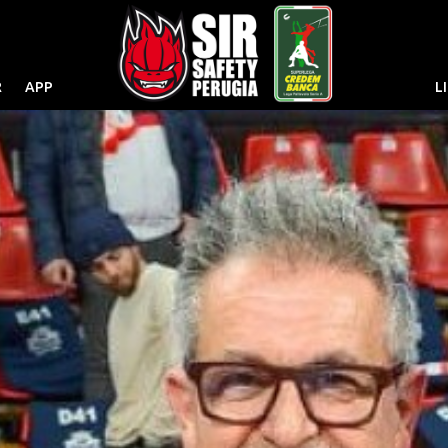
R
APP
L