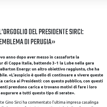
nalizzare contenuti ed annunci, per fornire funzionalità dei socia
inoltre informazioni sul modo in cui utilizzi il nostro sito con i n
icità e social media, i quali potrebbero combinarle con altre inform
lizzo dei loro servizi.
 L’ORGOGLIO DEL PRESIDENTE SIRCI:
’EMBLEMA DI PERUGIA»
nuovo anno dopo aver messo in cassaforte la
ur di Coppa Italia, battendo 3-1 la Lube nella gara
laBarton Energy: un altro obiettivo raggiunto, che ha
ile. «L’auspicio è quello di continuare a vivere queste
la carica ai Presidenti: con questo pubblico, con questi
identi prendono carica e trovano motivi di fare i loro
augurare a tutti questo tipo di serate».
nte Gino Sirci ha commentato l’ultima impresa casalinga