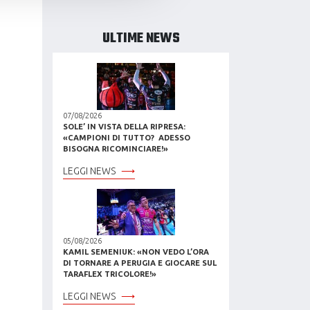
l media e per analizzare il
ostri partner che si occupano
ULTIME NEWS
azioni che hai fornito loro o
07/08/2026
SOLE’ IN VISTA DELLA RIPRESA:
«CAMPIONI DI TUTTO? ADESSO
BISOGNA RICOMINCIARE!»
LEGGI NEWS
05/08/2026
KAMIL SEMENIUK: «NON VEDO L’ORA
DI TORNARE A PERUGIA E GIOCARE SUL
TARAFLEX TRICOLORE!»
LEGGI NEWS