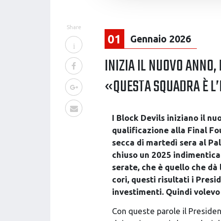
Utilizziamo i cookie per perso
nostro traffico. Condividiamo 
Share
di analisi dei dati web, pubbl
01
Gennaio 2026
che hanno raccolto dal tuo uti
INIZIA IL NUOVO ANNO,
«QUESTA SQUADRA È L
I Block Devils iniziano il 
qualificazione alla Final Fo
secca di martedì sera al Pa
chiuso un 2025 indimenticab
serate, che è quello che dà 
cori, questi risultati i Pres
investimenti. Quindi volevo 
Con queste parole il Preside