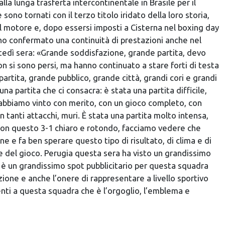
lla lunga trasferta intercontinentale in Brasile per il
sono tornati con il terzo titolo iridato della loro storia,
l motore e, dopo essersi imposti a Cisterna nel boxing day
no confermato una continuità di prestazioni anche nel
tedì sera: «Grande soddisfazione, grande partita, devo
on si sono persi, ma hanno continuato a stare forti di testa
artita, grande pubblico, grande città, grandi cori e grandi
na partita che ci consacra: è stata una partita difficile,
 abbiamo vinto con merito, con un gioco completo, con
n tanti attacchi, muri. È stata una partita molto intensa,
 con questo 3-1 chiaro e rotondo, facciamo vedere che
e e fa ben sperare questo tipo di risultato, di clima e di
e del gioco. Perugia questa sera ha visto un grandissimo
 è un grandissimo spot pubblicitario per questa squadra
zione e anche l’onere di rappresentare a livello sportivo
nti a questa squadra che è l’orgoglio, l’emblema e