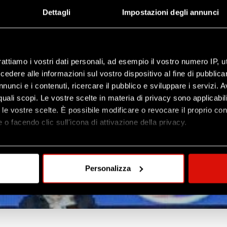
Dettagli
Impostazioni degli annunci
rattiamo i vostri dati personali, ad esempio il vostro numero IP, 
dere alle informazioni sul vostro dispositivo al fine di pubblica
nunci e i contenuti, ricercare il pubblico e sviluppare i servizi. A
r quali scopi. Le vostre scelte in materia di privacy sono applicabi
to le vostre scelte. È possibile modificare o revocare il proprio 
 o facendo clic sull'icona di attivazione della privacy.
mo anche:
oni sulla tua posizione geografica, con un'approssimazione di qu
Personalizza
spositivo, scansionandolo attivamente alla ricerca di caratteristich
aborati i tuoi dati personali e imposta le tue preferenze nella
s
consenso in qualsiasi momento dalla Dichiarazione sui cookie.