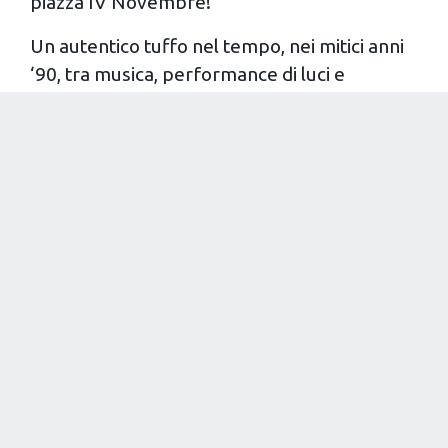
piazza IV Novembre!
Un autentico tuffo nel tempo, nei mitici anni
‘90, tra musica, performance di luci e
coreografie. Momento clou il lancio delle
magliette celebrative del “Grande Slam” che
sono state letteralmente “sparate” dal palco
sul pubblico, accendendo ancora di più la
platea!
Va in archivio una serata indimenticabile, con
la promessa, ormai diventata simbolo della
nuova stagione: Ricominciamo!