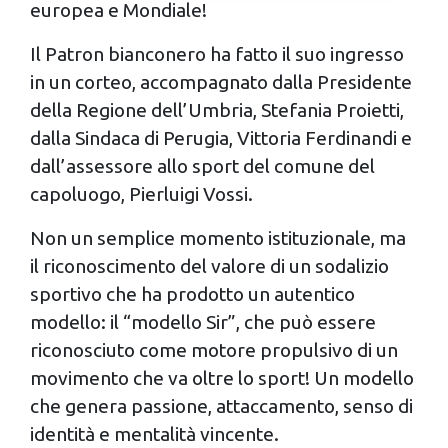
europea e Mondiale!
e imposta le tue preferenze nella
sezione dettagli
. Puoi
modificare o ritirare il tuo consenso in qualsiasi momento
Il Patron bianconero ha fatto il suo ingresso
dalla Dichiarazione sui cookie.
in un corteo, accompagnato dalla Presidente
della Regione dell’Umbria, Stefania Proietti,
Utilizziamo i cookie per personalizzare contenuti ed
dalla Sindaca di Perugia, Vittoria Ferdinandi e
annunci, per fornire funzionalità dei social media e per
analizzare il nostro traffico. Condividiamo inoltre
dall’assessore allo sport del comune del
informazioni sul modo in cui utilizzi il nostro sito con i
capoluogo, Pierluigi Vossi.
nostri partner che si occupano di analisi dei dati web,
pubblicità e social media, i quali potrebbero combinarle
Non un semplice momento istituzionale, ma
con altre informazioni che hai fornito loro o che hanno
il riconoscimento del valore di un sodalizio
raccolto dal tuo utilizzo dei loro servizi.
sportivo che ha prodotto un autentico
modello: il “modello Sir”, che può essere
riconosciuto come motore propulsivo di un
movimento che va oltre lo sport! Un modello
che genera passione, attaccamento, senso di
identità e mentalità vincente.