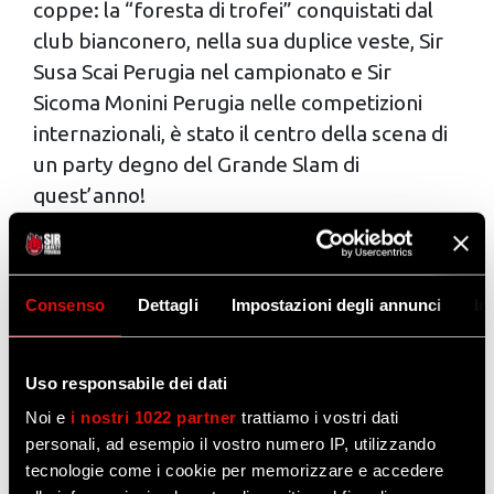
coppe: la “foresta di trofei” conquistati dal
club bianconero, nella sua duplice veste, Sir
Susa Scai Perugia nel campionato e Sir
Sicoma Monini Perugia nelle competizioni
internazionali, è stato il centro della scena di
un party degno del Grande Slam di
quest’anno!
Appena un anno fa, proprio su quella piazza
il sodalizio sportivo festeggiava la prima
Champions League della sua storia,
Consenso
Dettagli
Impostazioni degli annunci
In
consacrando una stagione incredibile. La
sfida era riuscire a fare ancora meglio …
Uso responsabile dei dati
perché se vincere è un già un’impresa,
Noi e
i nostri 1022 partner
trattiamo i vostri dati
ripetersi fa entrare nella leggenda! E la Sir
personali, ad esempio il vostro numero IP, utilizzando
Perugia lo ha fatto, con un autentico
tecnologie come i cookie per memorizzare e accedere
colpaccio:
CAMPIONI DI TUTTO!