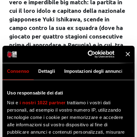
vero e imperdibile big match: la partita in
cui il loro idolo e capitano della nazionale
giapponese Yuki Ishikawa, scende in
campo contro la sua ex squadra (dove ha
giocato per quattro stagioni consecutive
prima di approdare a Perugia) e in cui, tra
l’altro, da quest’anno milita un altro
connazionale, il giovanissimo Otsuka
Tatsunori, schiacciatore classe 2000 al
Consenso
Dettagli
Impostazioni degli annunci
In
suo esordio assoluto nel campionato
italiano.
Uso responsabile dei dati
Il gruppo questa mattina ha visitato il “Sir
Noi e
i nostri 1022 partner
trattiamo i vostri dati
Point” di Ponte San Giovanni, per poi partire
personali, ad esempio il vostro numero IP, utilizzando
tecnologie come i cookie per memorizzare e accedere
in direzione Santa Maria degli Angeli dove i
alle informazioni sul vostro dispositivo al fine di
partecipanti al tour hanno potuto visitare il
pubblicare annunci e contenuti personalizzati, misurare
quartier generale della Sir Safety System ed