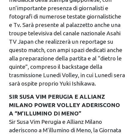
dalla Dichiarazione sui cookie.
un’importante presenza di giornalisti e
fotografi di numerose testate giornalistiche
Utilizziamo i cookie per personalizzare contenuti ed
e Tv. Sarà presente al palazzetto anche una
annunci, per fornire funzionalità dei social media e per
troupe televisiva del canale nazionale Asahi
analizzare il nostro traffico. Condividiamo inoltre
TV Japan che realizzerà un reportage su
informazioni sul modo in cui utilizzi il nostro sito con i
questo match, con ampi spazi dedicati anche
nostri partner che si occupano di analisi dei dati web,
pubblicità e social media, i quali potrebbero combinarle
alla preparazione della partita e al “dietro le
con altre informazioni che hai fornito loro o che hanno
quinte”, compreso il backstage della
raccolto dal tuo utilizzo dei loro servizi.
trasmissione Lunedi Volley, in cui Lunedì sera
sarà ospite proprio Yuki Ishikawa.
SIR SUSA VIM PERUGIA E ALLIANZ
MILANO POWER VOLLEY ADERISCONO
A “M’ILLUMINO DI MENO”
Sir Susa Vim Perugia e Allianz Milano
aderiscono a M’illumino di Meno, la Giornata