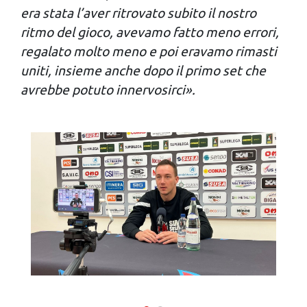
annunci, per fornire funzionalità dei social media e per
era stata l’aver ritrovato subito il nostro
analizzare il nostro traffico. Condividiamo inoltre
ritmo del gioco, avevamo fatto meno errori,
informazioni sul modo in cui utilizzi il nostro sito con i
regalato molto meno e poi eravamo rimasti
nostri partner che si occupano di analisi dei dati web,
uniti, insieme anche dopo il primo set che
pubblicità e social media, i quali potrebbero combinarle
avrebbe potuto innervosirci».
con altre informazioni che hai fornito loro o che hanno
raccolto dal tuo utilizzo dei loro servizi.