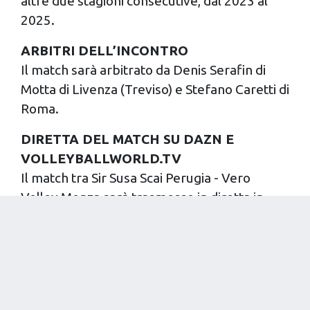
altre due stagioni consecutive, dal 2023 al
2025.
ARBITRI DELL’INCONTRO
Il match sarà arbitrato da Denis Serafin di
Motta di Livenza (Treviso) e Stefano Caretti di
Roma.
DIRETTA DEL MATCH SU DAZN E
VOLLEYBALLWORLD.TV
Il match tra Sir Susa Scai Perugia - Vero
Volley Monza sarà trasmesso in diretta in
streaming video sulla piattaforma OTT
“VBTV” (volleyballworld.tv) con la cronaca di
Diego Anselmi e il commento tecnico di
Marco Ferraro. Diretta streaming video
anche su DAZN.