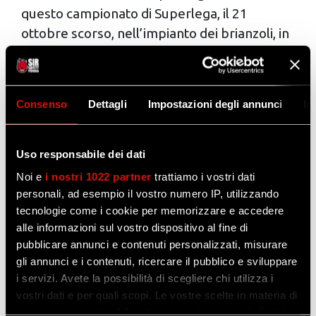
questo campionato di Superlega, il 21
ottobre scorso, nell’impianto dei brianzoli, in
un match che aveva fatto subito capire quale
sarebbe stato il livello di questo campionato.
I padroni di casa erano partiti a tutto fuoco in
Consenso
Dettagli
Impostazioni degli annunci
In
avvio e, nonostante l’assenza dello
schiacciatore tedesco Erik Röhrs, che era
stato costretto al forfait dell’ultimo minuto a
Uso responsabile dei dati
causa di un problema alla schiena rimediato
Noi e
i nostri 1022 partner
trattiamo i vostri dati
nel corso dell’allenamento settimanale, si
personali, ad esempio il vostro numero IP, utilizzando
erano presi il primo set. La Sir Susa Scai
tecnologie come i cookie per memorizzare e accedere
alle informazioni sul vostro dispositivo al fine di
Perugia aveva però ribaltato il risultato,
pubblicare annunci e contenuti personalizzati, misurare
riportando dalla trasferta l’intera posta in
gli annunci e i contenuti, ricercare il pubblico e sviluppare
palio, spinta dalle bordate dell’opposto
i servizi. Avete la possibilità di scegliere chi utilizza i
bianconero Wassim Ben Tara, che era stato il
vostri dati e per quali scopi. Le vostre scelte in materia di
miglior realizzatore con 19 punti, seguito da
privacy sono applicabili solo su questa proprietà digitale