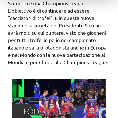
attivamente alla ricerca di caratteristiche specifiche
Scudetto e una Champions League.
(impronte digitali).
L’obiettivo è di continuare ad essere
Approfondisci come vengono elaborati i tuoi dati personali
“cacciatori di trofei”! E in questa nuova
e imposta le tue preferenze nella
sezione dettagli
. Puoi
stagione la società del Presidente Sirci ne
modificare o ritirare il tuo consenso in qualsiasi momento
avrà molti su cui puntare, visto che giocherà
dalla Dichiarazione sui cookie.
per tutti i trofei in palio nel campionato
Utilizziamo i cookie per personalizzare contenuti ed
italiano e sarà protagonista anche in Europa
annunci, per fornire funzionalità dei social media e per
e nel Mondo con la nuova partecipazione al
analizzare il nostro traffico. Condividiamo inoltre
Mondiale per Club e alla Champions League.
informazioni sul modo in cui utilizzi il nostro sito con i
nostri partner che si occupano di analisi dei dati web,
pubblicità e social media, i quali potrebbero combinarle
con altre informazioni che hai fornito loro o che hanno
raccolto dal tuo utilizzo dei loro servizi.