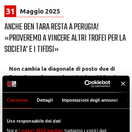
31
Maggio 2025
ANCHE BEN TARA RESTA A PERUGIA!
«PROVEREMO A VINCERE ALTRI TROFEI PER LA
SOCIETA’ E I TIFOSI»
Non cambia la diagonale di posto due di
Perugia per la prossima stagione! Wassim
Ben Tara resta alla Sir Susa Vim per la
terza stagione consecutiva; una terza
Consenso
Dettagli
Impostazioni degli annunci
In
stagione che coincide con gli anni della
sua permanenza nel campionato italiano
visto che, proprio con la Sir, l’opposto
Uso responsabile dei dati
tunisino naturalizzato polacco, ha fatto il
Noi e
i nostri 1022 partner
trattiamo i vostri dati