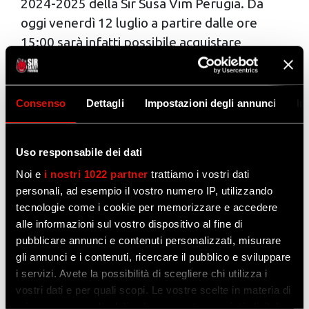
2024-2025 della Sir Susa Vim Perugia. Da
oggi venerdì 12 luglio a partire dalle ore
15:00 sarà infatti possibile acquistare
l’abbonamento stagionale per tutti gli
incontri casalinghi dei Block Devils della
stagione agonistica 2024-2025.
Consenso
Dettagli
Impostazioni degli annunci
In
Unica la formula prevista dalla società
bianconera per non perdersi neanche un
Uso responsabile dei dati
punto dei ragazzi di Angelo Lorenzetti:
Noi e
i nostri 1022 partner
trattiamo i vostri dati
personali, ad esempio il vostro numero IP, utilizzando
- ABBONAMENTO TOTAL
tecnologie come i cookie per memorizzare e accedere
L’abbonamento Total dà diritto a tutte le
alle informazioni sul vostro dispositivo al fine di
partite casalinghe stagionali della Sir Susa
pubblicare annunci e contenuti personalizzati, misurare
Vim Perugia di SuperLega, compresi i playoff
gli annunci e i contenuti, ricercare il pubblico e sviluppare
i servizi. Avete la possibilità di scegliere chi utilizza i
ed i quarti di finale di Coppa Italia, e di
vostri dati e per quali scopi. Le vostre scelte in materia di
Champions League. Per un massimo di
privacy sono applicabili solo su questa proprietà digitale