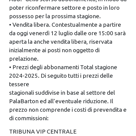
annunci, per fornire funzionalità dei social media e per
poter riconfermare settore e posto in loro
analizzare il nostro traffico. Condividiamo inoltre
possesso per la prossima stagione.
informazioni sul modo in cui utilizzi il nostro sito con i
• Vendita libera. Contestualmente a partire
nostri partner che si occupano di analisi dei dati web,
da oggi venerdì 12 luglio dalle ore 15:00 sarà
pubblicità e social media, i quali potrebbero combinarle
con altre informazioni che hai fornito loro o che hanno
aperta la anche vendita libera, riservata
raccolto dal tuo utilizzo dei loro servizi.
inizialmente ai posti non oggetto di
prelazione.
• Prezzi degli abbonamenti Total stagione
2024-2025. Di seguito tutti i prezzi delle
tessere
stagionali suddivise in base al settore del
PalaBarton ed all’eventuale riduzione. Il
prezzo non comprende i costi di prevendita e
di commissioni:
TRIBUNA VIP CENTRALE