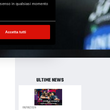
consenso in qualsiasi momento
alche metro,
Accetta tutti
e specifiche (impronte
ezione dettagli
. Puoi
l media e per analizzare il
ostri partner che si occupano
azioni che hai fornito loro o
ULTIME NEWS
08/08/2026