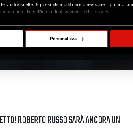
to le vostre scelte. È possibile modificare o revocare il proprio 
 o facendo clic sull'icona di attivazione della privacy.
mo anche:
oni sulla tua posizione geografica, con un'approssimazione di qu
Personalizza
spositivo, scansionandolo attivamente alla ricerca di caratteristich
aborati i tuoi dati personali e imposta le tue preferenze nella
s
consenso in qualsiasi momento dalla Dichiarazione sui cookie.
nalizzare contenuti ed annunci, per fornire funzionalità dei socia
inoltre informazioni sul modo in cui utilizzi il nostro sito con i n
icità e social media, i quali potrebbero combinarle con altre inform
lizzo dei loro servizi.
GETTO! ROBERTO RUSSO SARÀ ANCORA UN