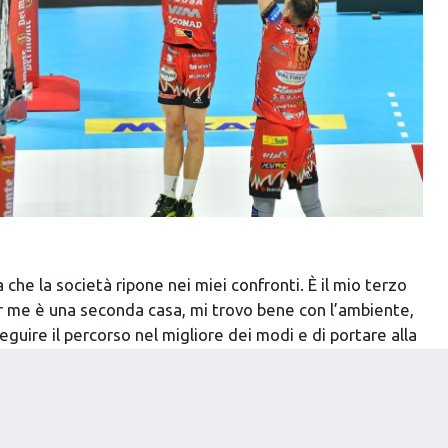
a che la società ripone nei miei confronti. È il mio terzo
er me è una seconda casa, mi trovo bene con l’ambiente,
eguire il percorso nel migliore dei modi e di portare alla
agni altri trofei da mettere in bacheca. Per me come
entire che una società del livello di Perugia, tra le
 considerazione in me, non smetterò mai di ringraziare il
sone che credono in me per questo rinnovo”.