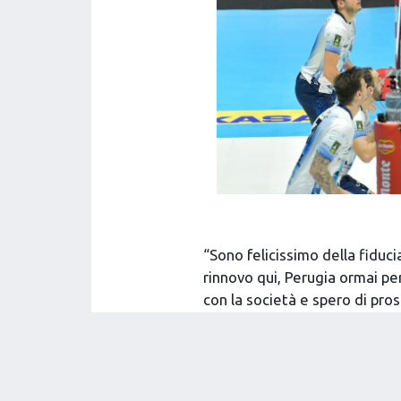
“Sono felicissimo della fiduci
rinnovo qui, Perugia ormai p
con la società e spero di pros
società insieme ai miei comp
giocatore è molto importante s
migliori al mondo, ha stima e
presidente, lo staff e le per