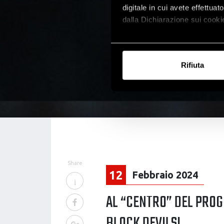
digitale in cui avete effettua
dalla Dichiarazione sui cookie
Con il tuo consenso, vorrem
raccogliere informazi
Rifiuta
Identificare il tuo di
digitali).
Approfondisci come vengono el
modificare o ritirare il tuo 
Utilizziamo i cookie per perso
nostro traffico. Condividiamo 
di analisi dei dati web, pubbl
Share
che hanno raccolto dal tuo uti
12
Febbraio 2024
AL “CENTRO” DEL PRO
BLOCK DEVILS!