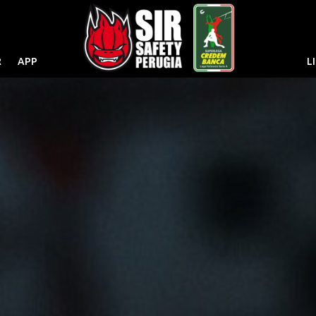
R
APP
L