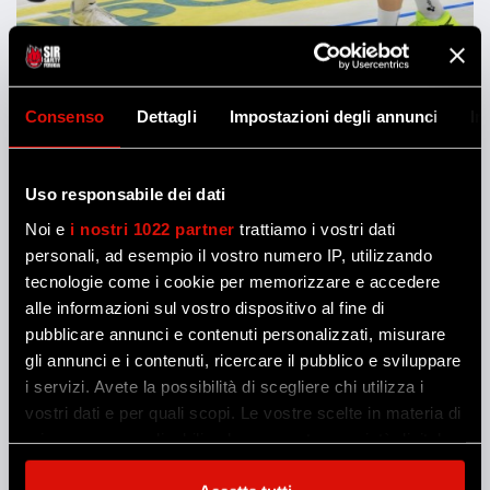
Consenso
Dettagli
Impostazioni degli annunci
In
Uso responsabile dei dati
Noi e
i nostri 1022 partner
trattiamo i vostri dati
personali, ad esempio il vostro numero IP, utilizzando
tecnologie come i cookie per memorizzare e accedere
alle informazioni sul vostro dispositivo al fine di
pubblicare annunci e contenuti personalizzati, misurare
gli annunci e i contenuti, ricercare il pubblico e sviluppare
i servizi. Avete la possibilità di scegliere chi utilizza i
vostri dati e per quali scopi. Le vostre scelte in materia di
privacy sono applicabili solo su questa proprietà digitale
in cui avete effettuato le vostre scelte. È possibile