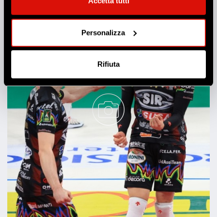
modificare o revocare il proprio consenso in qualsiasi
Accetta tutti
momento dalla Dichiarazione sui cookie o facendo clic
sull'icona di attivazione della privacy.
Personalizza
Con il tuo consenso, vorremmo anche:
raccogliere informazioni sulla tua posizione
Rifiuta
geografica, con un'approssimazione di qualche
metro,
Identificare il tuo dispositivo, scansionandolo
attivamente alla ricerca di caratteristiche specifiche
(impronte digitali).
Approfondisci come vengono elaborati i tuoi dati personali
e imposta le tue preferenze nella
sezione dettagli
. Puoi
modificare o ritirare il tuo consenso in qualsiasi momento
dalla Dichiarazione sui cookie.
Utilizziamo i cookie per personalizzare contenuti ed
annunci, per fornire funzionalità dei social media e per
analizzare il nostro traffico. Condividiamo inoltre