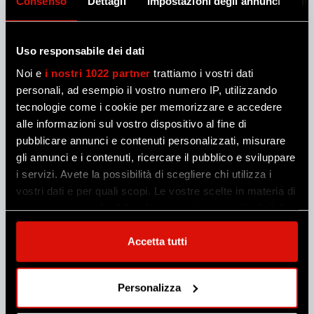
Consenso
Dettagli
Impostazioni degli annunci
In
Uso responsabile dei dati
Noi e
i nostri 1022 partner
trattiamo i vostri dati
personali, ad esempio il vostro numero IP, utilizzando
tecnologie come i cookie per memorizzare e accedere
alle informazioni sul vostro dispositivo al fine di
pubblicare annunci e contenuti personalizzati, misurare
gli annunci e i contenuti, ricercare il pubblico e sviluppare
i servizi. Avete la possibilità di scegliere chi utilizza i
vostri dati e per quali scopi. Le vostre scelte in materia di
privacy sono applicabili solo su questa proprietà digitale
in cui avete effettuato le vostre scelte. È possibile
modificare o revocare il proprio consenso in qualsiasi
Accetta tutti
momento dalla Dichiarazione sui cookie o facendo clic
sull'icona di attivazione della privacy.
Personalizza
Con il tuo consenso, vorremmo anche: