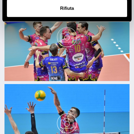
raccogliere informazioni sulla tua posizione
Rifiuta
geografica, con un'approssimazione di qualche
metro,
Identificare il tuo dispositivo, scansionandolo
attivamente alla ricerca di caratteristiche specifiche
(impronte digitali).
Approfondisci come vengono elaborati i tuoi dati personali
e imposta le tue preferenze nella
sezione dettagli
. Puoi
modificare o ritirare il tuo consenso in qualsiasi momento
dalla Dichiarazione sui cookie.
Utilizziamo i cookie per personalizzare contenuti ed
annunci, per fornire funzionalità dei social media e per
analizzare il nostro traffico. Condividiamo inoltre
informazioni sul modo in cui utilizzi il nostro sito con i
nostri partner che si occupano di analisi dei dati web,
pubblicità e social media, i quali potrebbero combinarle
con altre informazioni che hai fornito loro o che hanno