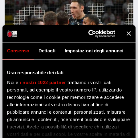
Consenso
Dettagli
Impostazioni degli annunci
In
Uso responsabile dei dati
Noi e
i nostri 1022 partner
trattiamo i vostri dati
personali, ad esempio il vostro numero IP, utilizzando
tecnologie come i cookie per memorizzare e accedere
alle informazioni sul vostro dispositivo al fine di
pubblicare annunci e contenuti personalizzati, misurare
gli annunci e i contenuti, ricercare il pubblico e sviluppare
i servizi. Avete la possibilità di scegliere chi utilizza i
vostri dati e per quali scopi. Le vostre scelte in materia di