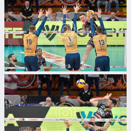
Utilizziamo i cookie per personalizzare contenuti ed
annunci, per fornire funzionalità dei social media e per
analizzare il nostro traffico. Condividiamo inoltre
informazioni sul modo in cui utilizzi il nostro sito con i
nostri partner che si occupano di analisi dei dati web,
pubblicità e social media, i quali potrebbero combinarle
con altre informazioni che hai fornito loro o che hanno
raccolto dal tuo utilizzo dei loro servizi.