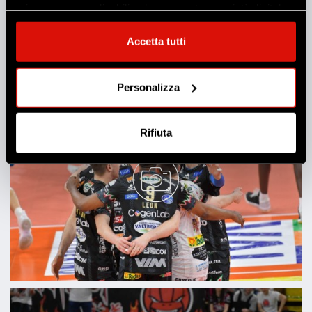
privacy sono applicabili solo su questa proprietà digitale
in cui avete effettuato le vostre scelte. È possibile
modificare o revocare il proprio consenso in qualsiasi
Accetta tutti
momento dalla Dichiarazione sui cookie o facendo clic
sull'icona di attivazione della privacy.
Personalizza
Con il tuo consenso, vorremmo anche:
raccogliere informazioni sulla tua posizione
Rifiuta
geografica, con un'approssimazione di qualche
metro,
Identificare il tuo dispositivo, scansionandolo
attivamente alla ricerca di caratteristiche specifiche
(impronte digitali).
Approfondisci come vengono elaborati i tuoi dati personali
e imposta le tue preferenze nella
sezione dettagli
. Puoi
modificare o ritirare il tuo consenso in qualsiasi momento
dalla Dichiarazione sui cookie.